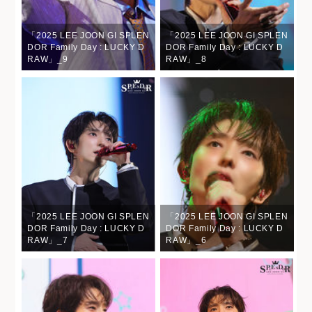
「2025 LEE JOON GI SPLEN
「2025 LEE JOON GI SPLEN
DOR Family Day : LUCKY D
DOR Family Day : LUCKY D
RAW」_9
RAW」_8
「2025 LEE JOON GI SPLEN
「2025 LEE JOON GI SPLEN
DOR Family Day : LUCKY D
DOR Family Day : LUCKY D
RAW」_7
RAW」_6