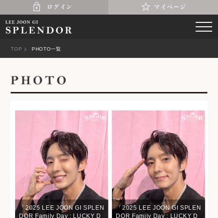
TOP
PHOTO一覧
「2025 LEE JOON GI SPLEN
「2025 LEE JOON GI SPLEN
DOR Family Day : LUCKY D
DOR Family Day : LUCKY D