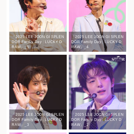
「2025 LEE JOON GI SPLEN
「2025 LEE JOON GI SPLEN
DOR Family Day : LUCKY D
DOR Family Day : LUCKY D
RAW」_5
RAW」_4
「2025 LEE JOON GI SPLEN
「2025 LEE JOON GI SPLEN
DOR Family Day : LUCKY D
DOR Family Day : LUCKY D
RAW」_3
RAW」_2