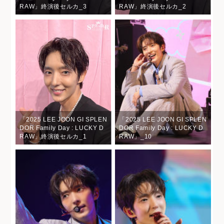
RAW」終演後セルカ_3
RAW」終演後セルカ_2
「2025 LEE JOON GI SPLEN
「2025 LEE JOON GI SPLEN
DOR Family Day : LUCKY D
DOR Family Day : LUCKY D
RAW」終演後セルカ_1
RAW」_10