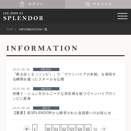
TOP
INFORMATION一覧
2015.06.30
MEDIA
『夜を歩く士（ソンビ）』で「ヴァンパイアの本能」を発現す
る瞬間を撮ったスチールを公開
2015.06.30
MEDIA
俳優イ・ジュンギがユニークな存在感を放つヴァンパイアのソ
ンビに変身
2015.06.30
INFO
【重要】前SPLENDORから移管された会員様へのお知らせ
1
…
50
51
52
53
54
55
56