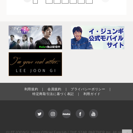
利用規約
｜
会員規約
｜
プライバシーポリシー
｜
特定商取引法に基づく表記
｜
利用ガイド
©LEEJOONGI Japan Official Fanclub / THE STAR PARTNER Inc. All rights