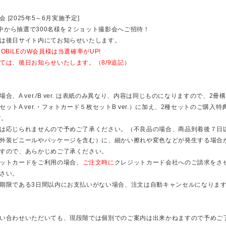
 [2025年5～6月実施予定]
の中から抽選で300名様を２ショット撮影会へご招待！
は後日サイト内にてお知らせいたします。
BILEのW会員様は当選確率がUP!
ては、後日お知らせいたします。（8/9追記）
、A ver./B ver. は表紙のみ異なり、内容は同じものになりますので、2
トA ver.・フォトカード５枚セットB ver.）に加え、2種セットのご購入
す。
は応じられませんので予めご了承ください。（不良品の場合、商品到着後７日
外装ビニールやパッケージを含む）に、細かい擦れや変色などが発生する場合
すので、あらかじめご了承ください。
ットカードをご利用の場合、
ご注文時に
クレジットカード会社へのご請求をさ
さい。
期限である3日間以内にお支払いがない場合、注文は自動キャンセルになりま
い合わせいただいても、現段階では個別でのご案内は出来かねますので予めご