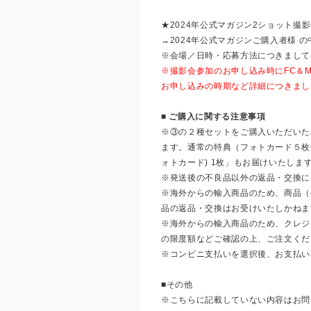
★2024年公式マガジン2ショット撮影会
→2024年公式マガジンご購入者様 
※会場／日時・応募方法につきまして
※撮影会参加のお申し込み時にFC＆MO
お申し込みの時期など詳細につきまし
■ ご購入に関する注意事項
※③の２種セットをご購入いただいた場合
ます。通常の特典（フォトカード５枚セッ
ォトカード) 1枚」もお届けいたしま
※発送後の不良品以外の返品・交換に
※海外からの輸入商品のため、商品（
品の返品・交換はお受けいたしかねま
※海外からの輸入商品のため、クレジ
の限度額などご確認の上、ご注文くだ
※コンビニ支払いを選択後、お支払い
■その他
※こちらに記載していない内容はお問